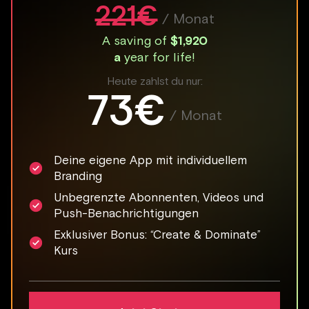
221€
/ Monat
A saving of
$1,920
a
year for life!
Heute zahlst du nur:
73€
/ Monat
Deine eigene App mit individuellem
Branding
Unbegrenzte Abonnenten, Videos und
Push-Benachrichtigungen
Exklusiver Bonus: “Create & Dominate”
Kurs