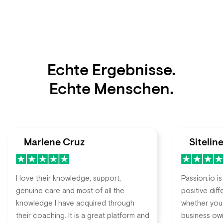
Echte Ergebnisse.
Echte Menschen.
Marlene Cruz
Sitelin
I love their knowledge, support,
Passion.io is
genuine care and most of all the
positive dif
knowledge I have acquired through
whether you
their coaching. It is a great platform and
business own