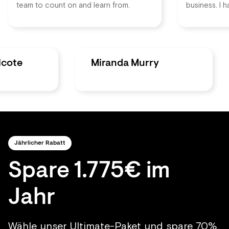
team to count on and learn from.
business. I 
lcote
Miranda Murry
Jährlicher Rabatt
Spare 1.775€ im
Jahr
Wähle unser Ultimate-Paket und spare 70%.